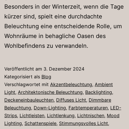
Besonders in der Winterzeit, wenn die Tage
kürzer sind, spielt eine durchdachte
Beleuchtung eine entscheidende Rolle, um
Wohnräume in behagliche Oasen des
Wohlbefindens zu verwandeln.
Veröffentlicht am
3. Dezember 2024
Kategorisiert als
Blog
Verschlagwortet mit
Akzentbeleuchtung
,
Ambient
Light
,
Architektonische Beleuchtung
,
Backlighting
,
Deckeneinbauleuchten
,
Diffuses Licht
,
Dimmbare
Beleuchtung
,
Down-Lighting
,
Farbtemperaturen
,
LED-
Strips
,
Lichtleisten
,
Lichtlenkung
,
Lichtnischen
,
Mood
Lighting
,
Schattenspiele
,
Stimmungsvolles Licht
,