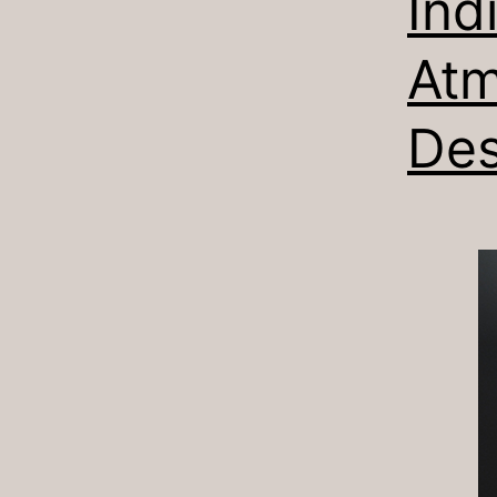
Ind
Atm
Des