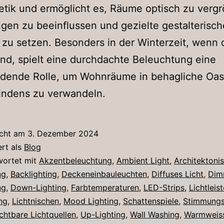
etik und ermöglicht es, Räume optisch zu vergr
en zu beeinflussen und gezielte gestalterisch
zu setzen. Besonders in der Winterzeit, wenn 
ind, spielt eine durchdachte Beleuchtung eine
idende Rolle, um Wohnräume in behagliche Oa
indens zu verwandeln.
icht am
3. Dezember 2024
ert als
Blog
wortet mit
Akzentbeleuchtung
,
Ambient Light
,
Architektoni
ng
,
Backlighting
,
Deckeneinbauleuchten
,
Diffuses Licht
,
Dim
ng
,
Down-Lighting
,
Farbtemperaturen
,
LED-Strips
,
Lichtleis
ng
,
Lichtnischen
,
Mood Lighting
,
Schattenspiele
,
Stimmungs
chtbare Lichtquellen
,
Up-Lighting
,
Wall Washing
,
Warmweiss