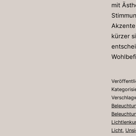
mit Ästh
Stimmung
Akzente 
kürzer s
entsche
Wohlbef
Veröffentl
Kategorisi
Verschlag
Beleuchtu
Beleuchtu
Lichtlenku
Licht
,
Unsi