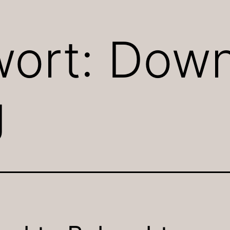
wort:
Dow
g