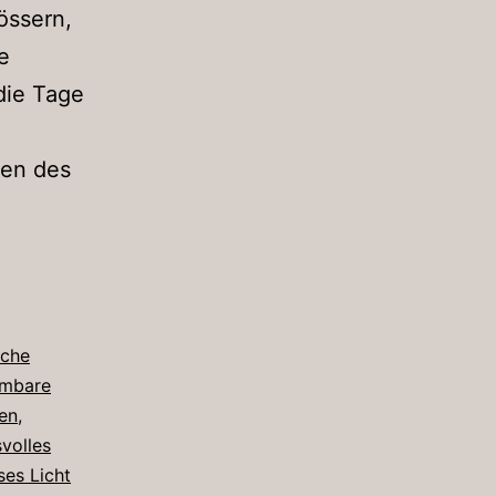
össern,
e
die Tage
sen des
sche
mbare
ten
,
volles
es Licht