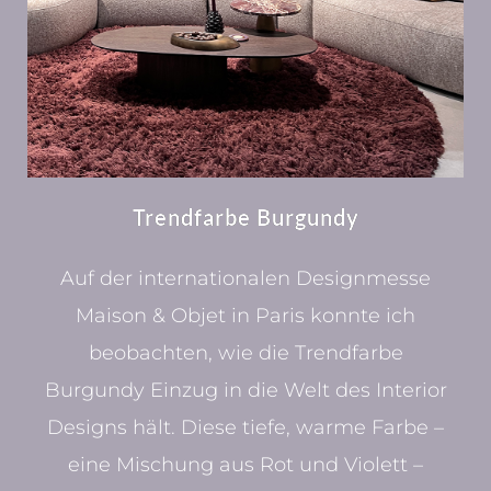
Trendfarbe Burgundy
Auf der internationalen Designmesse
Maison & Objet in Paris konnte ich
beobachten, wie die Trendfarbe
Burgundy Einzug in die Welt des Interior
Designs hält. Diese tiefe, warme Farbe –
eine Mischung aus Rot und Violett –