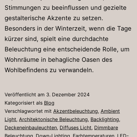
Stimmungen zu beeinflussen und gezielte
gestalterische Akzente zu setzen.
Besonders in der Winterzeit, wenn die Tage
kürzer sind, spielt eine durchdachte
Beleuchtung eine entscheidende Rolle, um
Wohnräume in behagliche Oasen des
Wohlbefindens zu verwandeln.
Veröffentlicht am
3. Dezember 2024
Kategorisiert als
Blog
Verschlagwortet mit
Akzentbeleuchtung
,
Ambient
Light
,
Architektonische Beleuchtung
,
Backlighting
,
Deckeneinbauleuchten
,
Diffuses Licht
,
Dimmbare
Beleuchtung
,
Down-Lighting
,
Farbtemperaturen
,
LED-