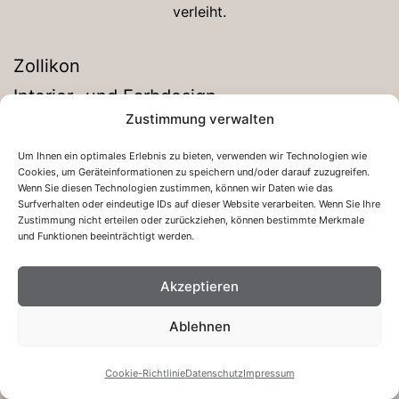
verleiht.
Zollikon
Interior- und Farbdesign
Zustimmung verwalten
Um Ihnen ein optimales Erlebnis zu bieten, verwenden wir Technologien wie
Veröffentlicht am
14. Oktober 2024
Cookies, um Geräteinformationen zu speichern und/oder darauf zuzugreifen.
Wenn Sie diesen Technologien zustimmen, können wir Daten wie das
Kategorisiert als
Portfolio
Surfverhalten oder eindeutige IDs auf dieser Website verarbeiten. Wenn Sie Ihre
Verschlagwortet mit
Farbdesign
,
Farbgestaltung
,
Zustimmung nicht erteilen oder zurückziehen, können bestimmte Merkmale
und Funktionen beeinträchtigt werden.
Interiordesign
,
Redesign
,
Tapeten
,
Wohnung
Akzeptieren
Ablehnen
Cookie-Richtlinie
Datenschutz
Impressum