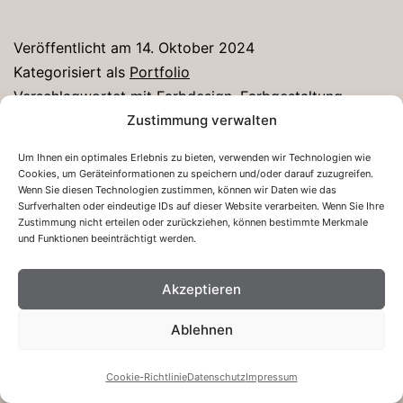
Veröffentlicht am
14. Oktober 2024
Kategorisiert als
Portfolio
Verschlagwortet mit
Farbdesign
,
Farbgestaltung
,
Industrial Chic
,
Interiordesign
,
Tapeten
,
Wohnzimmer
Zustimmung verwalten
Um Ihnen ein optimales Erlebnis zu bieten, verwenden wir Technologien wie
Cookies, um Geräteinformationen zu speichern und/oder darauf zuzugreifen.
Wenn Sie diesen Technologien zustimmen, können wir Daten wie das
Surfverhalten oder eindeutige IDs auf dieser Website verarbeiten. Wenn Sie Ihre
Zustimmung nicht erteilen oder zurückziehen, können bestimmte Merkmale
und Funktionen beeinträchtigt werden.
Akzeptieren
Ablehnen
Seitennummerierung
Ältere
der
Cookie-Richtlinie
Datenschutz
Impressum